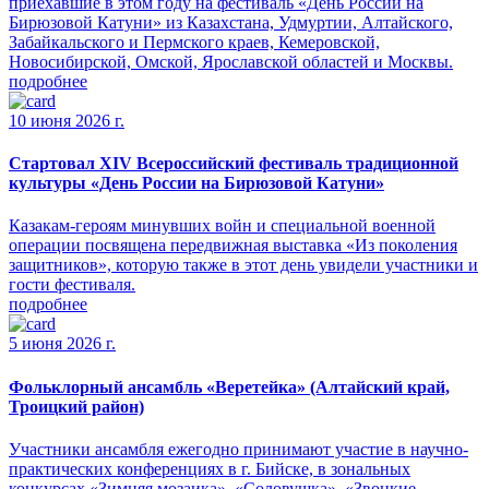
приехавшие в этом году на фестиваль «День России на
Бирюзовой Катуни» из Казахстана, Удмуртии, Алтайского,
Забайкальского и Пермского краев, Кемеровской,
Новосибирской, Омской, Ярославской областей и Москвы.
подробнее
10 июня 2026 г.
Стартовал XIV Всероссийский фестиваль традиционной
культуры «День России на Бирюзовой Катуни»
Казакам-героям минувших войн и специальной военной
операции посвящена передвижная выставка «Из поколения
защитников», которую также в этот день увидели участники и
гости фестиваля.
подробнее
5 июня 2026 г.
Фольклорный ансамбль «Веретейка» (Алтайский край,
Троицкий район)
Участники ансамбля ежегодно принимают участие в научно-
практических конференциях в г. Бийске, в зональных
конкурсах «Зимняя мозаика», «Соловушка», «Звонкие