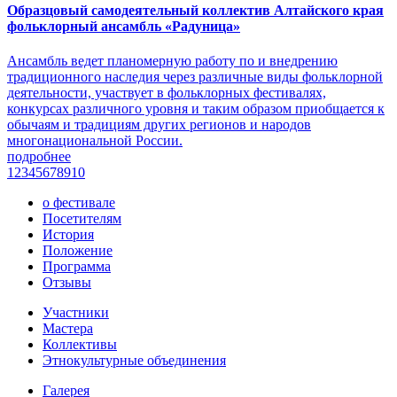
Образцовый самодеятельный коллектив Алтайского края
фольклорный ансамбль «Радуница»
Ансамбль ведет планомерную работу по и внедрению
традиционного наследия через различные виды фольклорной
деятельности, участвует в фольклорных фестивалях,
конкурсах различного уровня и таким образом приобщается к
обычаям и традициям других регионов и народов
многонациональной России.
подробнее
1
2
3
4
5
6
7
8
9
10
о фестивале
Посетителям
История
Положение
Программа
Отзывы
Участники
Мастера
Коллективы
Этнокультурные объединения
Галерея