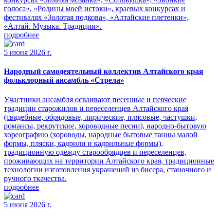
голоса», «Родины моей истоки», краевых конкурсах и
фестивалях «Золотая подкова», «Алтайские плетенки»,
«Алтай. Музыка. Традиции».
подробнее
5 июня 2026 г.
Народный самодеятельный коллектив Алтайского края
фольклорный ансамбль «Стрела»
Участники ансамбля осваивают песенные и певческие
традиции старожилов и переселенцев Алтайского края
(свадебные, обрядовые, лирические, плясовые, частушки,
романсы, рекрутские, хороводные песни), народно-бытовую
хореографию (хороводы, народные бытовые танцы малой
формы, пляски, кадрили и кадрильные формы),
традиционную одежду старообрядцев и переселенцев,
проживающих на территории Алтайского края, традиционные
технологии изготовления украшений из бисера, станочного и
ручного ткачества.
подробнее
5 июня 2026 г.